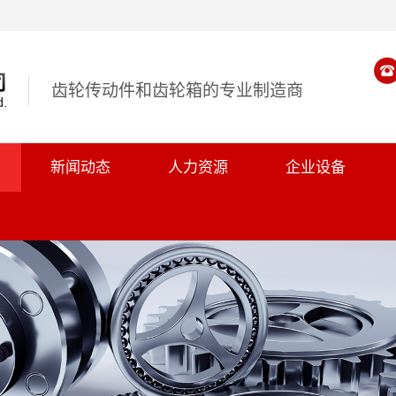
齿轮传动件和齿轮箱的专业制造商
新闻动态
人力资源
企业设备