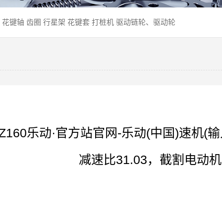
、花键轴
齿圈
行星架
花键套
打桩机
驱动链轮、驱动轮
BZ160乐动·官方站官网-乐动(中国)速机(输
减速比31.03，截割电动机16