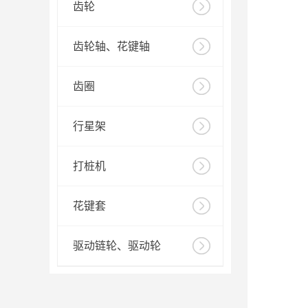
齿轮
齿轮轴、花键轴
齿圈
行星架
打桩机
花键套
驱动链轮、驱动轮