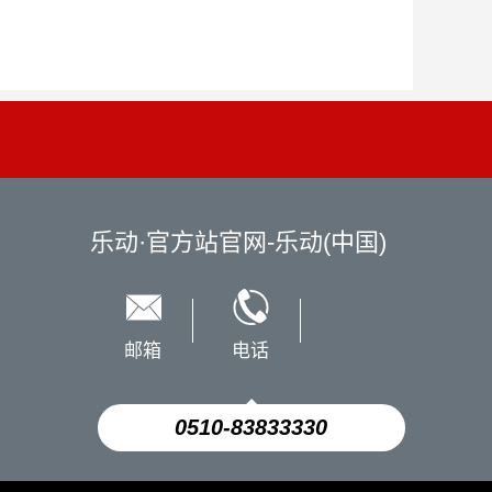
乐动·官方站官网-乐动(中国)
邮箱
电话
0510-83833330