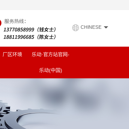
CHINESE
厂区环境
乐动·官方站官网-
乐动(中国)