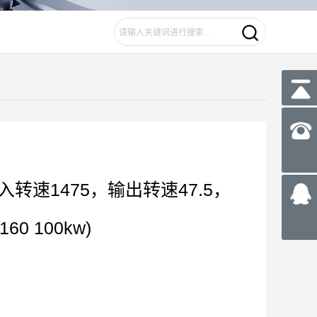
入转速1475，输出转速47.5，
0 100kw)