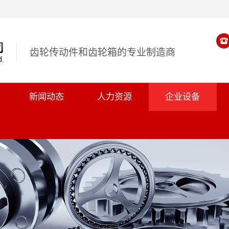
齿轮传动件和齿轮箱的专业制造商
新闻动态
人力资源
企业设备