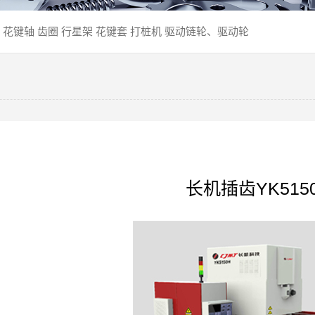
、花键轴
齿圈
行星架
花键套
打桩机
驱动链轮、驱动轮
长机插齿YK515