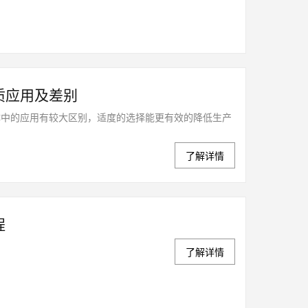
质应用及差别
体中的应用有较大区别，适度的选择能更有效的降低生产
了解详情
程
了解详情