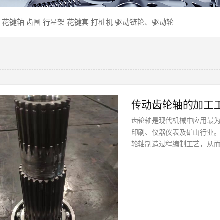
、花键轴
齿圈
行星架
花键套
打桩机
驱动链轮、驱动轮
传动齿轮轴的加工
齿轮轴是现代机械中应用最
印刷、仪器仪表及矿山行业
轮轴制造过程编制工艺，从