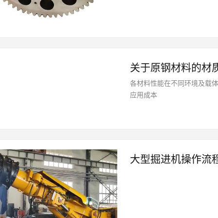
关于原钢材料的材
各材料性能在不同环境及载
应用成本
大型掘进机操作流