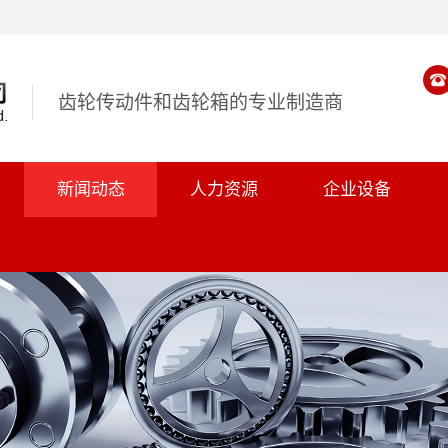
齿轮传动件和齿轮箱的专业制造商
新闻动态
人力资源
企业设备