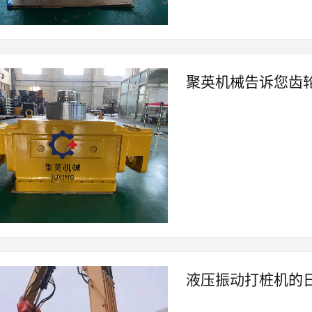
聚英机械告诉您齿
液压振动打桩机的